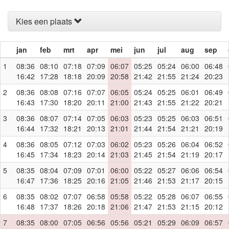
Kies een plaats
jan
feb
mrt
apr
mei
jun
jul
aug
sep
1
08:36
08:10
07:18
07:09
06:07
05:25
05:24
06:00
06:48
16:42
17:28
18:18
20:09
20:58
21:42
21:55
21:24
20:23
2
08:36
08:08
07:16
07:07
06:05
05:24
05:25
06:01
06:49
16:43
17:30
18:20
20:11
21:00
21:43
21:55
21:22
20:21
3
08:36
08:07
07:14
07:05
06:03
05:23
05:25
06:03
06:51
16:44
17:32
18:21
20:13
21:01
21:44
21:54
21:21
20:19
4
08:36
08:05
07:12
07:03
06:02
05:23
05:26
06:04
06:52
16:45
17:34
18:23
20:14
21:03
21:45
21:54
21:19
20:17
5
08:35
08:04
07:09
07:01
06:00
05:22
05:27
06:06
06:54
16:47
17:36
18:25
20:16
21:05
21:46
21:53
21:17
20:15
6
08:35
08:02
07:07
06:58
05:58
05:22
05:28
06:07
06:55
16:48
17:37
18:26
20:18
21:06
21:47
21:53
21:15
20:12
7
08:35
08:00
07:05
06:56
05:56
05:21
05:29
06:09
06:57