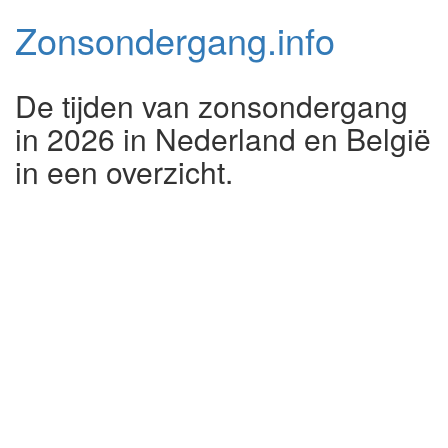
Zonsondergang.
info
De tijden van zonsondergang
in 2026 in Nederland en België
in een overzicht.