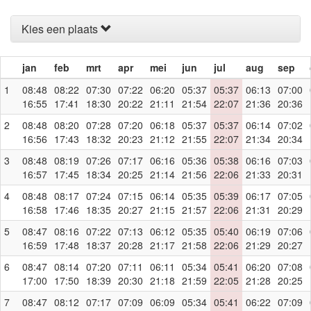
Kies een plaats
jan
feb
mrt
apr
mei
jun
jul
aug
sep
1
08:48
08:22
07:30
07:22
06:20
05:37
05:37
06:13
07:00
16:55
17:41
18:30
20:22
21:11
21:54
22:07
21:36
20:36
2
08:48
08:20
07:28
07:20
06:18
05:37
05:37
06:14
07:02
16:56
17:43
18:32
20:23
21:12
21:55
22:07
21:34
20:34
3
08:48
08:19
07:26
07:17
06:16
05:36
05:38
06:16
07:03
16:57
17:45
18:34
20:25
21:14
21:56
22:06
21:33
20:31
4
08:48
08:17
07:24
07:15
06:14
05:35
05:39
06:17
07:05
16:58
17:46
18:35
20:27
21:15
21:57
22:06
21:31
20:29
5
08:47
08:16
07:22
07:13
06:12
05:35
05:40
06:19
07:06
16:59
17:48
18:37
20:28
21:17
21:58
22:06
21:29
20:27
6
08:47
08:14
07:20
07:11
06:11
05:34
05:41
06:20
07:08
17:00
17:50
18:39
20:30
21:18
21:59
22:05
21:28
20:25
7
08:47
08:12
07:17
07:09
06:09
05:34
05:41
06:22
07:09