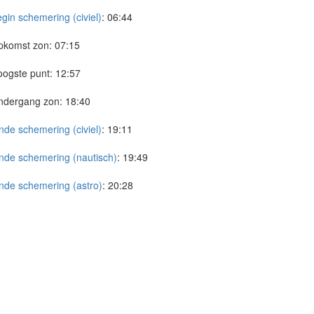
gin schemering (civiel)
:
06:44
pkomst zon:
07:15
ogste punt:
12:57
ndergang zon:
18:40
nde schemering (civiel)
:
19:11
nde schemering (nautisch)
:
19:49
nde schemering (astro)
:
20:28