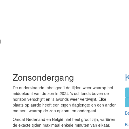
n
Zonsondergang
K
De onderstaande tabel geeft de tijden weer waarop het
middelpunt van de zon in 2024 's ochtends boven de
horizon verschijnt en 's avonds weer verdwijnt. Elke
plaats op aarde heeft een eigen daglengte en een ander
moment waarop de zon opkomt en ondergaat.
Be
Omdat Nederland en België niet heel groot zijn, variëren
Be
de exacte tijden maximaal enkele minuten van elkaar.