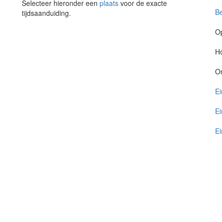
Selecteer hieronder een
plaats
voor de exacte
Be
tijdsaanduiding.
O
Ho
O
Ei
Ei
Ei