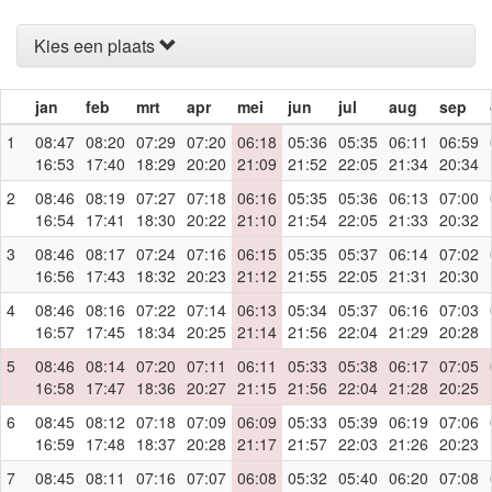
Kies een plaats
jan
feb
mrt
apr
mei
jun
jul
aug
sep
1
08:47
08:20
07:29
07:20
06:18
05:36
05:35
06:11
06:59
16:53
17:40
18:29
20:20
21:09
21:52
22:05
21:34
20:34
2
08:46
08:19
07:27
07:18
06:16
05:35
05:36
06:13
07:00
16:54
17:41
18:30
20:22
21:10
21:54
22:05
21:33
20:32
3
08:46
08:17
07:24
07:16
06:15
05:35
05:37
06:14
07:02
16:56
17:43
18:32
20:23
21:12
21:55
22:05
21:31
20:30
4
08:46
08:16
07:22
07:14
06:13
05:34
05:37
06:16
07:03
16:57
17:45
18:34
20:25
21:14
21:56
22:04
21:29
20:28
5
08:46
08:14
07:20
07:11
06:11
05:33
05:38
06:17
07:05
16:58
17:47
18:36
20:27
21:15
21:56
22:04
21:28
20:25
6
08:45
08:12
07:18
07:09
06:09
05:33
05:39
06:19
07:06
16:59
17:48
18:37
20:28
21:17
21:57
22:03
21:26
20:23
7
08:45
08:11
07:16
07:07
06:08
05:32
05:40
06:20
07:08