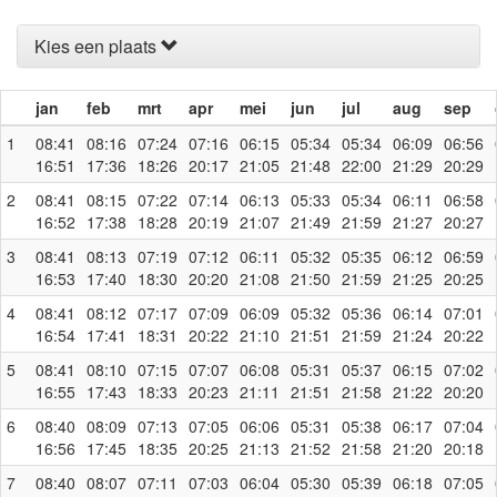
Kies een plaats
jan
feb
mrt
apr
mei
jun
jul
aug
sep
1
08:41
08:16
07:24
07:16
06:15
05:34
05:34
06:09
06:56
16:51
17:36
18:26
20:17
21:05
21:48
22:00
21:29
20:29
2
08:41
08:15
07:22
07:14
06:13
05:33
05:34
06:11
06:58
16:52
17:38
18:28
20:19
21:07
21:49
21:59
21:27
20:27
3
08:41
08:13
07:19
07:12
06:11
05:32
05:35
06:12
06:59
16:53
17:40
18:30
20:20
21:08
21:50
21:59
21:25
20:25
4
08:41
08:12
07:17
07:09
06:09
05:32
05:36
06:14
07:01
16:54
17:41
18:31
20:22
21:10
21:51
21:59
21:24
20:22
5
08:41
08:10
07:15
07:07
06:08
05:31
05:37
06:15
07:02
16:55
17:43
18:33
20:23
21:11
21:51
21:58
21:22
20:20
6
08:40
08:09
07:13
07:05
06:06
05:31
05:38
06:17
07:04
16:56
17:45
18:35
20:25
21:13
21:52
21:58
21:20
20:18
7
08:40
08:07
07:11
07:03
06:04
05:30
05:39
06:18
07:05