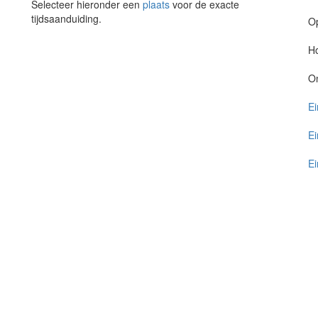
Selecteer hieronder een
plaats
voor de exacte
tijdsaanduiding.
O
Ho
O
Ei
Ei
Ei