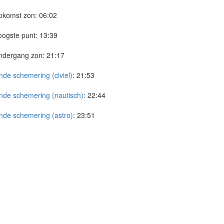
pkomst zon:
06:02
ogste punt:
13:39
ndergang zon:
21:17
nde schemering (civiel)
:
21:53
nde schemering (nautisch)
:
22:44
nde schemering (astro)
:
23:51