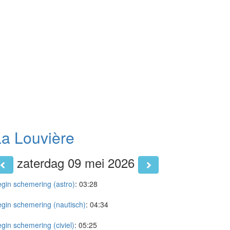
La Louvière
zaterdag 09 mei 2026
gin schemering (astro)
:
03:28
gin schemering (nautisch)
:
04:34
gin schemering (civiel)
:
05:25