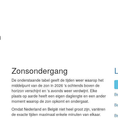
n
Zonsondergang
De onderstaande tabel geeft de tijden weer waarop het
middelpunt van de zon in 2026 's ochtends boven de
horizon verschijnt en 's avonds weer verdwijnt. Elke
Be
plaats op aarde heeft een eigen daglengte en een ander
moment waarop de zon opkomt en ondergaat.
Be
Omdat Nederland en België niet heel groot zijn, variëren
de exacte tijden maximaal enkele minuten van elkaar.
Be