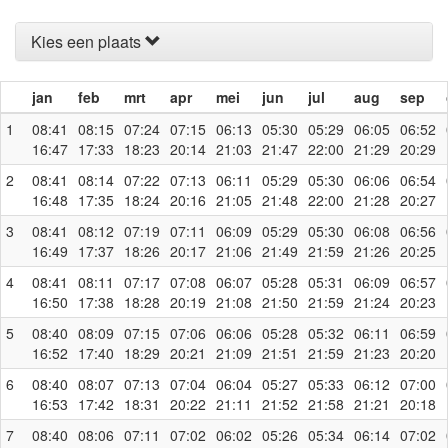
Kies een plaats
jan
feb
mrt
apr
mei
jun
jul
aug
sep
1
08:41
08:15
07:24
07:15
06:13
05:30
05:29
06:05
06:52
16:47
17:33
18:23
20:14
21:03
21:47
22:00
21:29
20:29
2
08:41
08:14
07:22
07:13
06:11
05:29
05:30
06:06
06:54
16:48
17:35
18:24
20:16
21:05
21:48
22:00
21:28
20:27
3
08:41
08:12
07:19
07:11
06:09
05:29
05:30
06:08
06:56
16:49
17:37
18:26
20:17
21:06
21:49
21:59
21:26
20:25
4
08:41
08:11
07:17
07:08
06:07
05:28
05:31
06:09
06:57
16:50
17:38
18:28
20:19
21:08
21:50
21:59
21:24
20:23
5
08:40
08:09
07:15
07:06
06:06
05:28
05:32
06:11
06:59
16:52
17:40
18:29
20:21
21:09
21:51
21:59
21:23
20:20
6
08:40
08:07
07:13
07:04
06:04
05:27
05:33
06:12
07:00
16:53
17:42
18:31
20:22
21:11
21:52
21:58
21:21
20:18
7
08:40
08:06
07:11
07:02
06:02
05:26
05:34
06:14
07:02