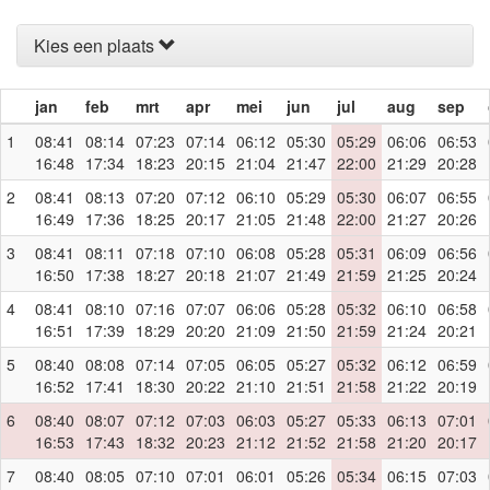
Kies een plaats
jan
feb
mrt
apr
mei
jun
jul
aug
sep
1
08:41
08:14
07:23
07:14
06:12
05:30
05:29
06:06
06:53
16:48
17:34
18:23
20:15
21:04
21:47
22:00
21:29
20:28
2
08:41
08:13
07:20
07:12
06:10
05:29
05:30
06:07
06:55
16:49
17:36
18:25
20:17
21:05
21:48
22:00
21:27
20:26
3
08:41
08:11
07:18
07:10
06:08
05:28
05:31
06:09
06:56
16:50
17:38
18:27
20:18
21:07
21:49
21:59
21:25
20:24
4
08:41
08:10
07:16
07:07
06:06
05:28
05:32
06:10
06:58
16:51
17:39
18:29
20:20
21:09
21:50
21:59
21:24
20:21
5
08:40
08:08
07:14
07:05
06:05
05:27
05:32
06:12
06:59
16:52
17:41
18:30
20:22
21:10
21:51
21:58
21:22
20:19
6
08:40
08:07
07:12
07:03
06:03
05:27
05:33
06:13
07:01
16:53
17:43
18:32
20:23
21:12
21:52
21:58
21:20
20:17
7
08:40
08:05
07:10
07:01
06:01
05:26
05:34
06:15
07:03