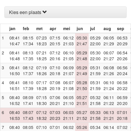
Kies een plaats
jan
feb
mrt
apr
mei
jun
jul
aug
sep
1
08:41
08:15
07:23
07:15
06:12
05:30
05:29
06:05
06:53
16:47
17:34
18:23
20:15
21:03
21:47
22:00
21:29
20:29
2
08:41
08:13
07:21
07:12
06:10
05:29
05:30
06:07
06:54
16:48
17:35
18:25
20:16
21:05
21:48
22:00
21:27
20:26
3
08:41
08:12
07:19
07:10
06:09
05:29
05:31
06:08
06:56
16:50
17:37
18:26
20:18
21:07
21:49
21:59
21:26
20:24
4
08:41
08:10
07:17
07:08
06:07
05:28
05:31
06:10
06:58
16:51
17:39
18:28
20:19
21:08
21:50
21:59
21:24
20:22
5
08:40
08:09
07:15
07:06
06:05
05:27
05:32
06:11
06:59
16:52
17:41
18:30
20:21
21:10
21:51
21:58
21:22
20:20
6
08:40
08:07
07:12
07:03
06:03
05:27
05:33
06:13
07:01
16:53
17:43
18:32
20:23
21:11
21:52
21:58
21:21
20:18
7
08:40
08:05
07:10
07:01
06:02
05:26
05:34
06:14
07:02