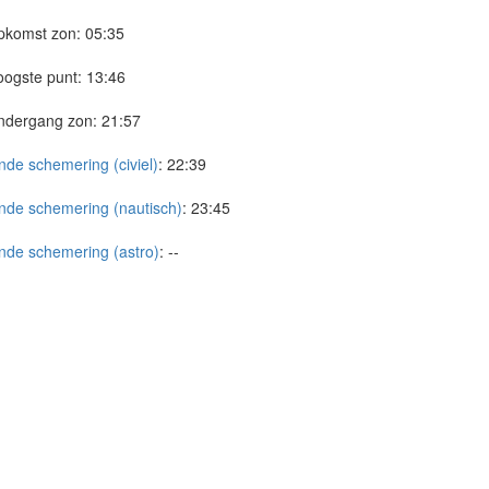
pkomst zon:
05:35
ogste punt:
13:46
ndergang zon:
21:57
nde schemering (civiel)
:
22:39
nde schemering (nautisch)
:
23:45
nde schemering (astro)
:
--