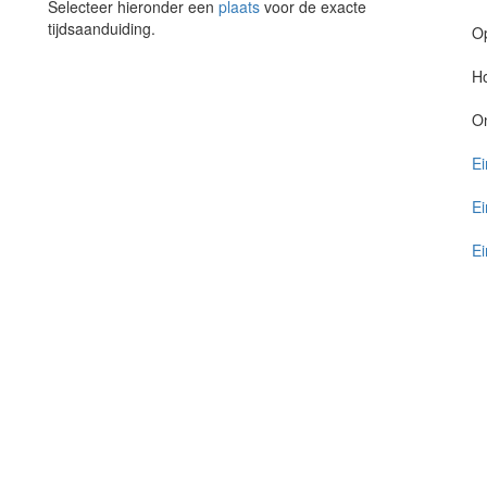
Selecteer hieronder een
plaats
voor de exacte
tijdsaanduiding.
O
Ho
O
Ei
Ei
Ei