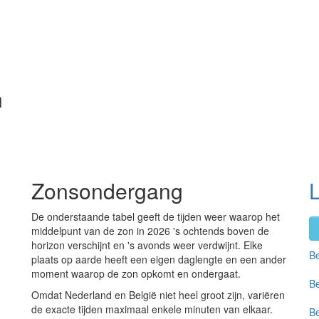
n
Zonsondergang
De onderstaande tabel geeft de tijden weer waarop het
middelpunt van de zon in 2026 's ochtends boven de
horizon verschijnt en 's avonds weer verdwijnt. Elke
Be
plaats op aarde heeft een eigen daglengte en een ander
moment waarop de zon opkomt en ondergaat.
Be
Omdat Nederland en België niet heel groot zijn, variëren
de exacte tijden maximaal enkele minuten van elkaar.
Be