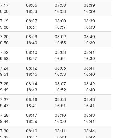
7:17
08:05
07:58
08:39
0:00
18:53
16:58
16:39
7:19
08:07
08:00
08:39
9:58
18:51
16:57
16:39
7:20
08:09
08:02
08:40
9:56
18:49
16:55
16:39
7:22
08:10
08:03
08:41
9:53
18:47
16:54
16:39
7:24
08:12
08:05
08:41
9:51
18:45
16:53
16:40
7:25
08:14
08:07
08:42
9:49
18:43
16:52
16:40
7:27
08:16
08:08
08:43
9:47
18:41
16:51
16:41
7:28
08:17
08:10
08:43
9:44
18:39
16:50
16:41
7:30
08:19
08:11
08:44
9:42
18:37
16:49
16:42