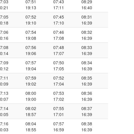
7:03
07:51
07:43
08:29
0:21
19:13
17:11
16:40
7:05
07:52
07:45
08:31
0:18
19:10
17:10
16:39
7:06
07:54
07:46
08:32
0:16
19:08
17:08
16:39
7:08
07:56
07:48
08:33
0:14
19:06
17:07
16:39
7:09
07:57
07:50
08:34
0:12
19:04
17:05
16:39
7:11
07:59
07:52
08:35
0:09
19:02
17:04
16:39
7:13
08:00
07:53
08:36
0:07
19:00
17:02
16:39
7:14
08:02
07:55
08:37
0:05
18:57
17:01
16:39
7:16
08:04
07:57
08:38
0:03
18:55
16:59
16:39