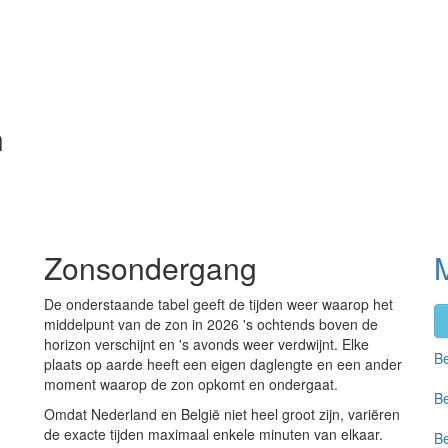
n
Zonsondergang
M
De onderstaande tabel geeft de tijden weer waarop het
middelpunt van de zon in 2026 's ochtends boven de
horizon verschijnt en 's avonds weer verdwijnt. Elke
Be
plaats op aarde heeft een eigen daglengte en een ander
moment waarop de zon opkomt en ondergaat.
Be
Omdat Nederland en België niet heel groot zijn, variëren
de exacte tijden maximaal enkele minuten van elkaar.
Be