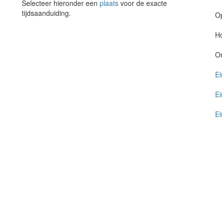
Selecteer hieronder een
plaats
voor de exacte
tijdsaanduiding.
O
Ho
O
Ei
Ei
Ei