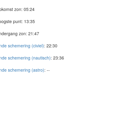
pkomst zon:
05:24
ogste punt:
13:35
ndergang zon:
21:47
nde schemering (civiel)
:
22:30
nde schemering (nautisch)
:
23:36
nde schemering (astro)
:
--