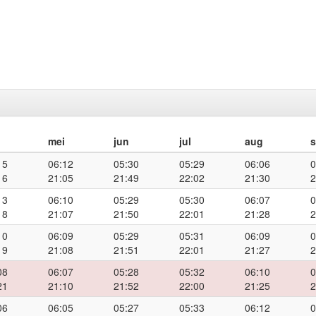
mei
jun
jul
aug
15
06:12
05:30
05:29
06:06
0
16
21:05
21:49
22:02
21:30
2
13
06:10
05:29
05:30
06:07
0
18
21:07
21:50
22:01
21:28
2
10
06:09
05:29
05:31
06:09
0
19
21:08
21:51
22:01
21:27
2
08
06:07
05:28
05:32
06:10
0
21
21:10
21:52
22:00
21:25
2
06
06:05
05:27
05:33
06:12
0