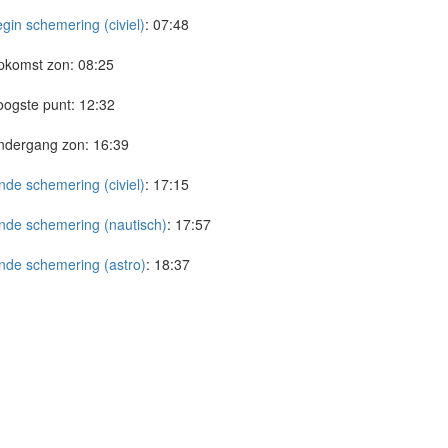
gin schemering (civiel)
:
07:48
pkomst zon:
08:25
ogste punt:
12:32
ndergang zon:
16:39
nde schemering (civiel)
:
17:15
nde schemering (nautisch)
:
17:57
nde schemering (astro)
:
18:37