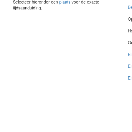
Selecteer hieronder een
plaats
voor de exacte
Be
tijdsaanduiding.
O
Ho
O
Ei
Ei
Ei