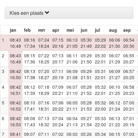
Kies een plaats
jan
feb
mrt
apr
mei
jun
jul
aug
sep
1
08:43
08:16
07:24
07:15
06:13
05:30
05:29
06:06
06:54
16:48
17:34
18:24
20:16
21:05
21:49
22:02
21:30
20:30
2
08:43
08:15
07:22
07:13
06:11
05:29
05:30
06:07
06:55
16:49
17:36
18:25
20:17
21:06
21:50
22:01
21:29
20:27
3
08:42
08:13
07:20
07:11
06:09
05:29
05:31
06:09
06:57
16:50
17:38
18:27
20:19
21:08
21:51
22:01
21:27
20:25
4
08:42
08:12
07:18
07:09
06:07
05:28
05:32
06:10
06:58
16:51
17:39
18:29
20:21
21:10
21:52
22:01
21:25
20:23
5
08:42
08:10
07:16
07:06
06:05
05:28
05:32
06:12
07:00
16:52
17:41
18:31
20:22
21:11
21:53
22:00
21:24
20:21
6
08:42
08:08
07:13
07:04
06:04
05:27
05:33
06:13
07:01
16:53
17:43
18:32
20:24
21:13
21:54
22:00
21:22
20:19
7
08:41
08:07
07:11
07:02
06:02
05:26
05:34
06:15
07:03