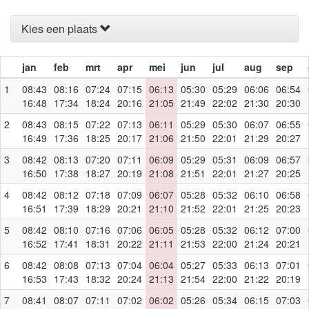
Kies een plaats
jan
feb
mrt
apr
mei
jun
jul
aug
sep
1
08:43
08:16
07:24
07:15
06:13
05:30
05:29
06:06
06:54
16:48
17:34
18:24
20:16
21:05
21:49
22:02
21:30
20:30
2
08:43
08:15
07:22
07:13
06:11
05:29
05:30
06:07
06:55
16:49
17:36
18:25
20:17
21:06
21:50
22:01
21:29
20:27
3
08:42
08:13
07:20
07:11
06:09
05:29
05:31
06:09
06:57
16:50
17:38
18:27
20:19
21:08
21:51
22:01
21:27
20:25
4
08:42
08:12
07:18
07:09
06:07
05:28
05:32
06:10
06:58
16:51
17:39
18:29
20:21
21:10
21:52
22:01
21:25
20:23
5
08:42
08:10
07:16
07:06
06:05
05:28
05:32
06:12
07:00
16:52
17:41
18:31
20:22
21:11
21:53
22:00
21:24
20:21
6
08:42
08:08
07:13
07:04
06:04
05:27
05:33
06:13
07:01
16:53
17:43
18:32
20:24
21:13
21:54
22:00
21:22
20:19
7
08:41
08:07
07:11
07:02
06:02
05:26
05:34
06:15
07:03