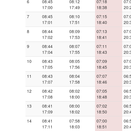
6
08:45
08:12
07:18
07:
17:00
17:49
18:38
20:
7
08:45
08:10
07:15
07:
17:01
17:51
18:40
20:
8
08:44
08:09
07:13
07:
17:02
17:53
18:41
20:
9
08:44
08:07
07:11
07:
17:04
17:55
18:43
20:
10
08:43
08:05
07:09
07:
17:05
17:56
18:45
20:
11
08:43
08:04
07:07
06:
17:07
17:58
18:46
20:
12
08:42
08:02
07:05
06:
17:08
18:00
18:48
20:
13
08:41
08:00
07:02
06:
17:09
18:02
18:50
20:
14
08:41
07:58
07:00
06:
17:11
18:03
18:51
20: