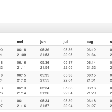
mei
jun
jul
aug
20
06:18
05:36
05:36
06:12
0
21
21:09
21:53
22:05
21:34
2
18
06:16
05:36
05:37
06:14
0
22
21:11
21:54
22:05
21:32
2
16
06:15
05:35
05:38
06:15
0
24
21:12
21:55
22:04
21:31
2
13
06:13
05:34
05:38
06:16
0
26
21:14
21:56
22:04
21:29
2
11
06:11
05:34
05:39
06:18
0
27
21:16
21:57
22:04
21:27
2