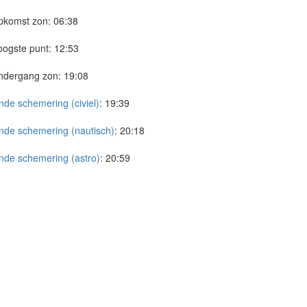
pkomst zon:
06:38
ogste punt:
12:53
ndergang zon:
19:08
nde schemering (civiel)
:
19:39
nde schemering (nautisch)
:
20:18
nde schemering (astro)
:
20:59