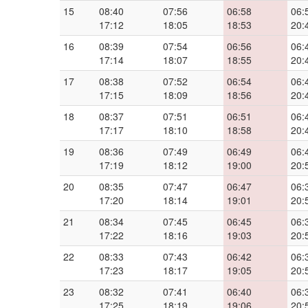
15
08:40
07:56
06:58
06:
17:12
18:05
18:53
20:
16
08:39
07:54
06:56
06:
17:14
18:07
18:55
20:
17
08:38
07:52
06:54
06:
17:15
18:09
18:56
20:
18
08:37
07:51
06:51
06:
17:17
18:10
18:58
20:
19
08:36
07:49
06:49
06:
17:19
18:12
19:00
20:
20
08:35
07:47
06:47
06:
17:20
18:14
19:01
20:
21
08:34
07:45
06:45
06:
17:22
18:16
19:03
20:
22
08:33
07:43
06:42
06:
17:23
18:17
19:05
20:
23
08:32
07:41
06:40
06:
17:25
18:19
19:06
20: