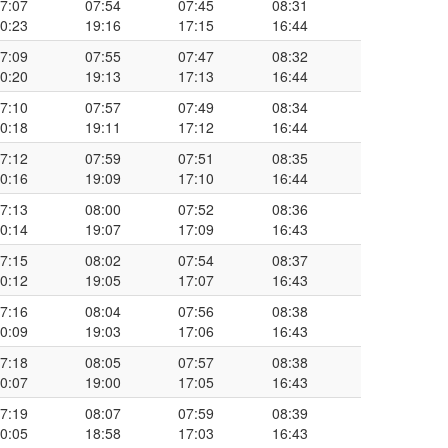
7:07
07:54
07:45
08:31
0:23
19:16
17:15
16:44
7:09
07:55
07:47
08:32
0:20
19:13
17:13
16:44
7:10
07:57
07:49
08:34
0:18
19:11
17:12
16:44
7:12
07:59
07:51
08:35
0:16
19:09
17:10
16:44
7:13
08:00
07:52
08:36
0:14
19:07
17:09
16:43
7:15
08:02
07:54
08:37
0:12
19:05
17:07
16:43
7:16
08:04
07:56
08:38
0:09
19:03
17:06
16:43
7:18
08:05
07:57
08:38
0:07
19:00
17:05
16:43
7:19
08:07
07:59
08:39
0:05
18:58
17:03
16:43