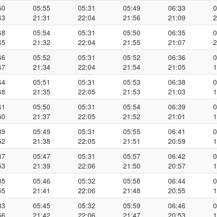
50
05:55
05:31
05:49
06:33
0
43
21:31
22:04
21:56
21:09
2
48
05:54
05:31
05:50
06:35
0
45
21:32
22:04
21:55
21:07
2
46
05:52
05:31
05:52
06:36
0
47
21:34
22:04
21:54
21:05
1
44
05:51
05:31
05:53
06:38
0
48
21:35
22:05
21:53
21:03
1
41
05:50
05:31
05:54
06:39
0
50
21:37
22:05
21:52
21:01
1
39
05:49
05:31
05:55
06:41
0
52
21:38
22:05
21:51
20:59
1
37
05:47
05:31
05:57
06:42
0
53
21:39
22:06
21:50
20:57
1
35
05:46
05:32
05:58
06:44
0
55
21:41
22:06
21:48
20:55
1
33
05:45
05:32
05:59
06:46
0
56
21:42
22:06
21:47
20:53
1