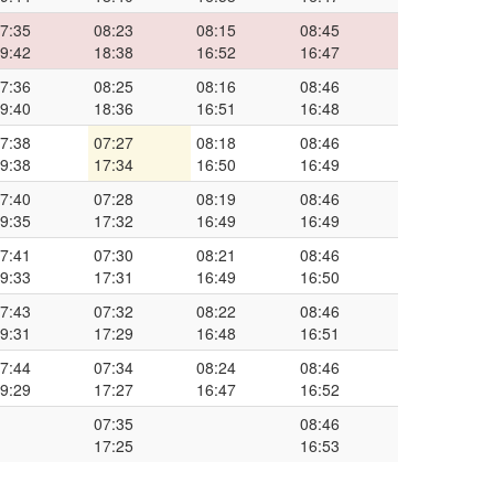
7:35
08:23
08:15
08:45
9:42
18:38
16:52
16:47
7:36
08:25
08:16
08:46
9:40
18:36
16:51
16:48
7:38
07:27
08:18
08:46
9:38
17:34
16:50
16:49
7:40
07:28
08:19
08:46
9:35
17:32
16:49
16:49
7:41
07:30
08:21
08:46
9:33
17:31
16:49
16:50
7:43
07:32
08:22
08:46
9:31
17:29
16:48
16:51
7:44
07:34
08:24
08:46
9:29
17:27
16:47
16:52
07:35
08:46
17:25
16:53