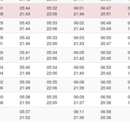
31
05:44
05:32
06:01
06:47
0
58
21:43
22:06
21:46
20:51
1
29
05:43
05:33
06:02
06:49
0
00
21:44
22:06
21:44
20:49
1
28
05:42
05:33
06:03
06:50
0
01
21:46
22:06
21:43
20:47
1
26
05:41
05:34
06:05
06:52
0
03
21:47
22:06
21:42
20:45
1
24
05:40
05:34
06:06
06:53
0
04
21:48
22:06
21:40
20:42
1
22
05:39
05:35
06:08
06:55
0
06
21:49
22:06
21:39
20:40
1
20
05:38
05:35
06:09
06:56
0
08
21:50
22:05
21:37
20:38
1
05:37
06:11
06:58
21:52
21:36
20:36