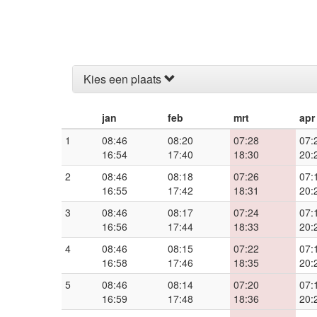
Kies een plaats
jan
feb
mrt
apr
1
08:46
08:20
07:28
07:
16:54
17:40
18:30
20:
2
08:46
08:18
07:26
07:
16:55
17:42
18:31
20:
3
08:46
08:17
07:24
07:
16:56
17:44
18:33
20:
4
08:46
08:15
07:22
07:
16:58
17:46
18:35
20:
5
08:46
08:14
07:20
07:
16:59
17:48
18:36
20: