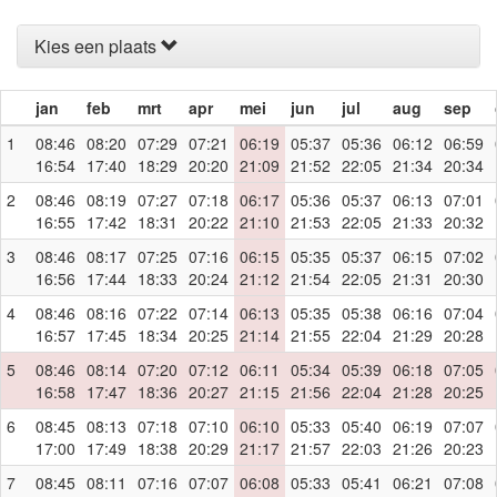
Kies een plaats
jan
feb
mrt
apr
mei
jun
jul
aug
sep
1
08:46
08:20
07:29
07:21
06:19
05:37
05:36
06:12
06:59
16:54
17:40
18:29
20:20
21:09
21:52
22:05
21:34
20:34
2
08:46
08:19
07:27
07:18
06:17
05:36
05:37
06:13
07:01
16:55
17:42
18:31
20:22
21:10
21:53
22:05
21:33
20:32
3
08:46
08:17
07:25
07:16
06:15
05:35
05:37
06:15
07:02
16:56
17:44
18:33
20:24
21:12
21:54
22:05
21:31
20:30
4
08:46
08:16
07:22
07:14
06:13
05:35
05:38
06:16
07:04
16:57
17:45
18:34
20:25
21:14
21:55
22:04
21:29
20:28
5
08:46
08:14
07:20
07:12
06:11
05:34
05:39
06:18
07:05
16:58
17:47
18:36
20:27
21:15
21:56
22:04
21:28
20:25
6
08:45
08:13
07:18
07:10
06:10
05:33
05:40
06:19
07:07
17:00
17:49
18:38
20:29
21:17
21:57
22:03
21:26
20:23
7
08:45
08:11
07:16
07:07
06:08
05:33
05:41
06:21
07:08