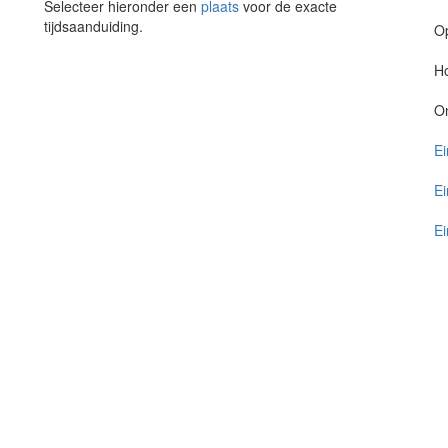
Selecteer hieronder een
plaats
voor de exacte
tijdsaanduiding.
O
Ho
O
Ei
Ei
Ei