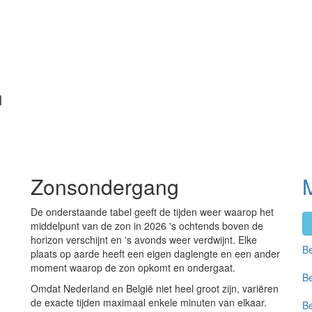
n
Zonsondergang
De onderstaande tabel geeft de tijden weer waarop het
middelpunt van de zon in 2026 's ochtends boven de
horizon verschijnt en 's avonds weer verdwijnt. Elke
Be
plaats op aarde heeft een eigen daglengte en een ander
moment waarop de zon opkomt en ondergaat.
Be
Omdat Nederland en België niet heel groot zijn, variëren
de exacte tijden maximaal enkele minuten van elkaar.
Be