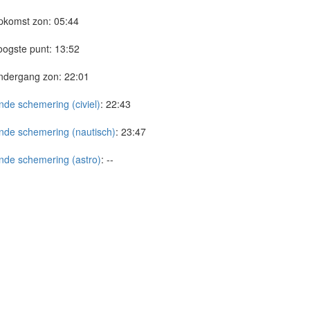
pkomst zon:
05:44
ogste punt:
13:52
ndergang zon:
22:01
nde schemering (civiel)
:
22:43
nde schemering (nautisch)
:
23:47
nde schemering (astro)
:
--