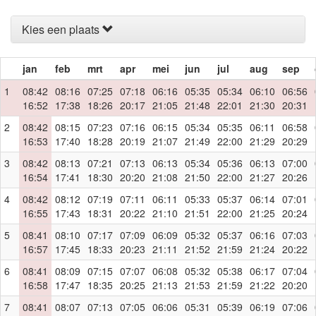
Kies een plaats
jan
feb
mrt
apr
mei
jun
jul
aug
sep
1
08:42
08:16
07:25
07:18
06:16
05:35
05:34
06:10
06:56
16:52
17:38
18:26
20:17
21:05
21:48
22:01
21:30
20:31
2
08:42
08:15
07:23
07:16
06:15
05:34
05:35
06:11
06:58
16:53
17:40
18:28
20:19
21:07
21:49
22:00
21:29
20:29
3
08:42
08:13
07:21
07:13
06:13
05:34
05:36
06:13
07:00
16:54
17:41
18:30
20:20
21:08
21:50
22:00
21:27
20:26
4
08:42
08:12
07:19
07:11
06:11
05:33
05:37
06:14
07:01
16:55
17:43
18:31
20:22
21:10
21:51
22:00
21:25
20:24
5
08:41
08:10
07:17
07:09
06:09
05:32
05:37
06:16
07:03
16:57
17:45
18:33
20:23
21:11
21:52
21:59
21:24
20:22
6
08:41
08:09
07:15
07:07
06:08
05:32
05:38
06:17
07:04
16:58
17:47
18:35
20:25
21:13
21:53
21:59
21:22
20:20
7
08:41
08:07
07:13
07:05
06:06
05:31
05:39
06:19
07:06