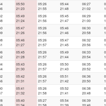
44
05:50
05:26
05:44
06:27
0
36
21:23
21:55
21:48
21:02
1
42
05:49
05:26
05:45
06:29
0
38
21:24
21:56
21:47
21:00
1
40
05:47
05:26
05:46
06:30
0
39
21:26
21:56
21:46
20:58
1
38
05:46
05:26
05:47
06:32
0
41
21:27
21:57
21:45
20:56
1
36
05:45
05:26
05:49
06:33
0
42
21:28
21:57
21:44
20:54
1
34
05:43
05:26
05:50
06:35
0
44
21:30
21:57
21:43
20:52
1
32
05:42
05:26
05:51
06:36
0
46
21:31
21:57
21:42
20:50
1
30
05:41
05:26
05:52
06:38
0
47
21:32
21:58
21:41
20:48
1
28
05:40
05:27
05:54
06:39
0
49
21:34
21:58
21:39
20:46
1