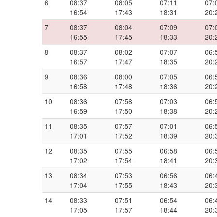
6
08:37
08:05
07:11
07:
16:54
17:43
18:31
20:
7
08:37
08:04
07:09
07:
16:55
17:45
18:33
20:
8
08:37
08:02
07:07
06:
16:57
17:47
18:35
20:
9
08:36
08:00
07:05
06:
16:58
17:48
18:36
20:
10
08:36
07:58
07:03
06:
16:59
17:50
18:38
20:
11
08:35
07:57
07:01
06:
17:01
17:52
18:39
20:
12
08:35
07:55
06:58
06:
17:02
17:54
18:41
20:
13
08:34
07:53
06:56
06:
17:04
17:55
18:43
20:
14
08:33
07:51
06:54
06:
17:05
17:57
18:44
20: