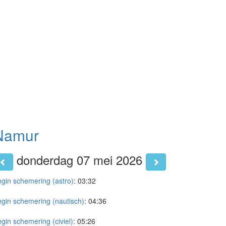
Namur
donderdag 07 mei 2026
gin schemering (astro)
:
03:32
gin schemering (nautisch)
:
04:36
gin schemering (civiel)
:
05:26