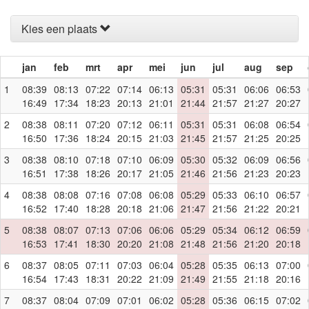
Kies een plaats
jan
feb
mrt
apr
mei
jun
jul
aug
sep
1
08:39
08:13
07:22
07:14
06:13
05:31
05:31
06:06
06:53
16:49
17:34
18:23
20:13
21:01
21:44
21:57
21:27
20:27
2
08:38
08:11
07:20
07:12
06:11
05:31
05:31
06:08
06:54
16:50
17:36
18:24
20:15
21:03
21:45
21:57
21:25
20:25
3
08:38
08:10
07:18
07:10
06:09
05:30
05:32
06:09
06:56
16:51
17:38
18:26
20:17
21:05
21:46
21:56
21:23
20:23
4
08:38
08:08
07:16
07:08
06:08
05:29
05:33
06:10
06:57
16:52
17:40
18:28
20:18
21:06
21:47
21:56
21:22
20:21
5
08:38
08:07
07:13
07:06
06:06
05:29
05:34
06:12
06:59
16:53
17:41
18:30
20:20
21:08
21:48
21:56
21:20
20:18
6
08:37
08:05
07:11
07:03
06:04
05:28
05:35
06:13
07:00
16:54
17:43
18:31
20:22
21:09
21:49
21:55
21:18
20:16
7
08:37
08:04
07:09
07:01
06:02
05:28
05:36
06:15
07:02