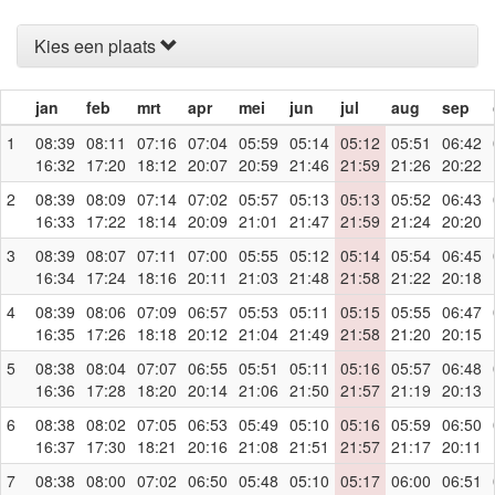
Kies een plaats
jan
feb
mrt
apr
mei
jun
jul
aug
sep
1
08:39
08:11
07:16
07:04
05:59
05:14
05:12
05:51
06:42
16:32
17:20
18:12
20:07
20:59
21:46
21:59
21:26
20:22
2
08:39
08:09
07:14
07:02
05:57
05:13
05:13
05:52
06:43
16:33
17:22
18:14
20:09
21:01
21:47
21:59
21:24
20:20
3
08:39
08:07
07:11
07:00
05:55
05:12
05:14
05:54
06:45
16:34
17:24
18:16
20:11
21:03
21:48
21:58
21:22
20:18
4
08:39
08:06
07:09
06:57
05:53
05:11
05:15
05:55
06:47
16:35
17:26
18:18
20:12
21:04
21:49
21:58
21:20
20:15
5
08:38
08:04
07:07
06:55
05:51
05:11
05:16
05:57
06:48
16:36
17:28
18:20
20:14
21:06
21:50
21:57
21:19
20:13
6
08:38
08:02
07:05
06:53
05:49
05:10
05:16
05:59
06:50
16:37
17:30
18:21
20:16
21:08
21:51
21:57
21:17
20:11
7
08:38
08:00
07:02
06:50
05:48
05:10
05:17
06:00
06:51