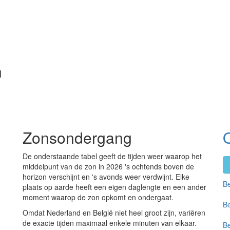
n
Zonsondergang
De onderstaande tabel geeft de tijden weer waarop het
middelpunt van de zon in 2026 's ochtends boven de
horizon verschijnt en 's avonds weer verdwijnt. Elke
Be
plaats op aarde heeft een eigen daglengte en een ander
moment waarop de zon opkomt en ondergaat.
Be
Omdat Nederland en België niet heel groot zijn, variëren
de exacte tijden maximaal enkele minuten van elkaar.
Be