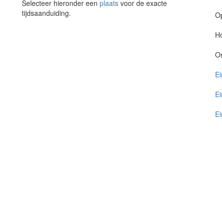
Selecteer hieronder een
plaats
voor de exacte
tijdsaanduiding.
O
Ho
O
Ei
Ei
Ei