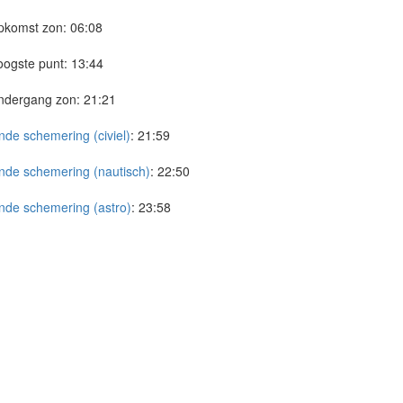
pkomst zon:
06:08
ogste punt:
13:44
ndergang zon:
21:21
nde schemering (civiel)
:
21:59
nde schemering (nautisch)
:
22:50
nde schemering (astro)
:
23:58