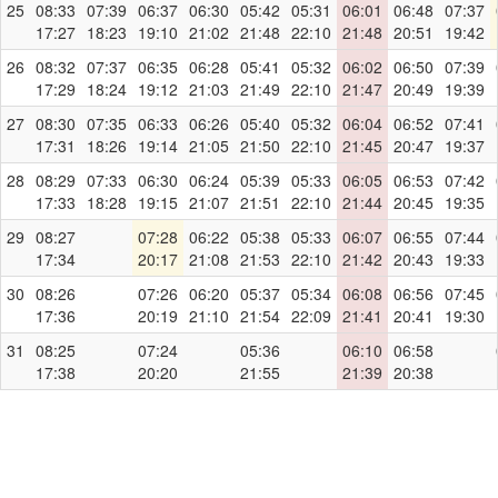
25
08:33
07:39
06:37
06:30
05:42
05:31
06:01
06:48
07:37
17:27
18:23
19:10
21:02
21:48
22:10
21:48
20:51
19:42
26
08:32
07:37
06:35
06:28
05:41
05:32
06:02
06:50
07:39
17:29
18:24
19:12
21:03
21:49
22:10
21:47
20:49
19:39
27
08:30
07:35
06:33
06:26
05:40
05:32
06:04
06:52
07:41
17:31
18:26
19:14
21:05
21:50
22:10
21:45
20:47
19:37
28
08:29
07:33
06:30
06:24
05:39
05:33
06:05
06:53
07:42
17:33
18:28
19:15
21:07
21:51
22:10
21:44
20:45
19:35
29
08:27
07:28
06:22
05:38
05:33
06:07
06:55
07:44
17:34
20:17
21:08
21:53
22:10
21:42
20:43
19:33
30
08:26
07:26
06:20
05:37
05:34
06:08
06:56
07:45
17:36
20:19
21:10
21:54
22:09
21:41
20:41
19:30
31
08:25
07:24
05:36
06:10
06:58
17:38
20:20
21:55
21:39
20:38