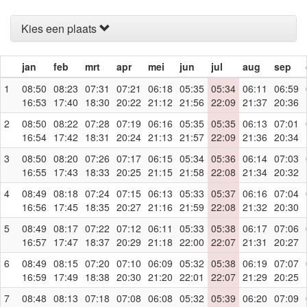
Kies een plaats
jan
feb
mrt
apr
mei
jun
jul
aug
sep
1
08:50
08:23
07:31
07:21
06:18
05:35
05:34
06:11
06:59
16:53
17:40
18:30
20:22
21:12
21:56
22:09
21:37
20:36
2
08:50
08:22
07:28
07:19
06:16
05:35
05:35
06:13
07:01
16:54
17:42
18:31
20:24
21:13
21:57
22:09
21:36
20:34
3
08:50
08:20
07:26
07:17
06:15
05:34
05:36
06:14
07:03
16:55
17:43
18:33
20:25
21:15
21:58
22:08
21:34
20:32
4
08:49
08:18
07:24
07:15
06:13
05:33
05:37
06:16
07:04
16:56
17:45
18:35
20:27
21:16
21:59
22:08
21:32
20:30
5
08:49
08:17
07:22
07:12
06:11
05:33
05:38
06:17
07:06
16:57
17:47
18:37
20:29
21:18
22:00
22:07
21:31
20:27
6
08:49
08:15
07:20
07:10
06:09
05:32
05:38
06:19
07:07
16:59
17:49
18:38
20:30
21:20
22:01
22:07
21:29
20:25
7
08:48
08:13
07:18
07:08
06:08
05:32
05:39
06:20
07:09