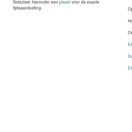
Selecteer hieronder een
plaats
voor de exacte
tijdsaanduiding.
O
Ho
O
Ei
Ei
Ei