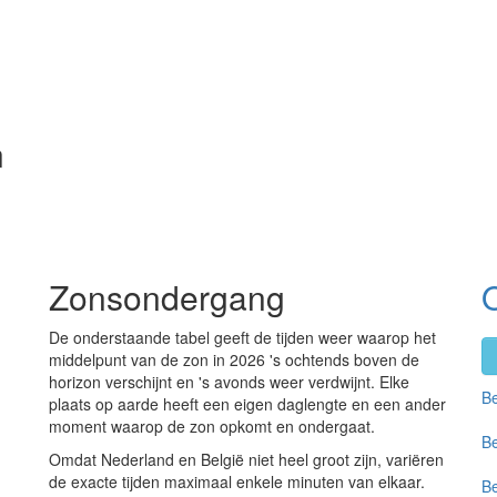
n
Zonsondergang
De onderstaande tabel geeft de tijden weer waarop het
middelpunt van de zon in 2026 's ochtends boven de
horizon verschijnt en 's avonds weer verdwijnt. Elke
Be
plaats op aarde heeft een eigen daglengte en een ander
moment waarop de zon opkomt en ondergaat.
Be
Omdat Nederland en België niet heel groot zijn, variëren
de exacte tijden maximaal enkele minuten van elkaar.
Be