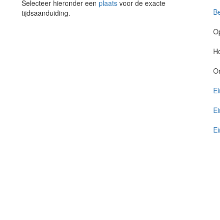
Selecteer hieronder een
plaats
voor de exacte
Be
tijdsaanduiding.
O
Ho
O
Ei
Ei
Ei