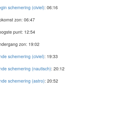
gin schemering (civiel)
:
06:16
pkomst zon:
06:47
ogste punt:
12:54
ndergang zon:
19:02
nde schemering (civiel)
:
19:33
nde schemering (nautisch)
:
20:12
nde schemering (astro)
:
20:52