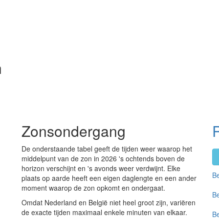
n
Zonsondergang
De onderstaande tabel geeft de tijden weer waarop het
middelpunt van de zon in 2026 's ochtends boven de
horizon verschijnt en 's avonds weer verdwijnt. Elke
Be
plaats op aarde heeft een eigen daglengte en een ander
moment waarop de zon opkomt en ondergaat.
Be
Omdat Nederland en België niet heel groot zijn, variëren
de exacte tijden maximaal enkele minuten van elkaar.
Be