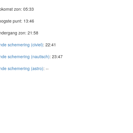
pkomst zon:
05:33
ogste punt:
13:46
ndergang zon:
21:58
nde schemering (civiel)
:
22:41
nde schemering (nautisch)
:
23:47
nde schemering (astro)
:
--