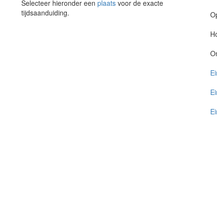
Selecteer hieronder een
plaats
voor de exacte
tijdsaanduiding.
O
Ho
O
Ei
Ei
Ei