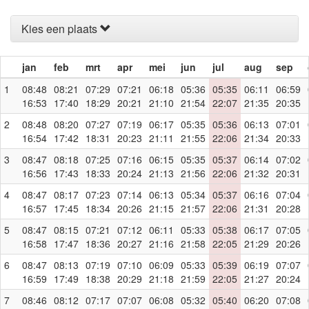
Kies een plaats
jan
feb
mrt
apr
mei
jun
jul
aug
sep
1
08:48
08:21
07:29
07:21
06:18
05:36
05:35
06:11
06:59
16:53
17:40
18:29
20:21
21:10
21:54
22:07
21:35
20:35
2
08:48
08:20
07:27
07:19
06:17
05:35
05:36
06:13
07:01
16:54
17:42
18:31
20:23
21:11
21:55
22:06
21:34
20:33
3
08:47
08:18
07:25
07:16
06:15
05:35
05:37
06:14
07:02
16:56
17:43
18:33
20:24
21:13
21:56
22:06
21:32
20:31
4
08:47
08:17
07:23
07:14
06:13
05:34
05:37
06:16
07:04
16:57
17:45
18:34
20:26
21:15
21:57
22:06
21:31
20:28
5
08:47
08:15
07:21
07:12
06:11
05:33
05:38
06:17
07:05
16:58
17:47
18:36
20:27
21:16
21:58
22:05
21:29
20:26
6
08:47
08:13
07:19
07:10
06:09
05:33
05:39
06:19
07:07
16:59
17:49
18:38
20:29
21:18
21:59
22:05
21:27
20:24
7
08:46
08:12
07:17
07:07
06:08
05:32
05:40
06:20
07:08