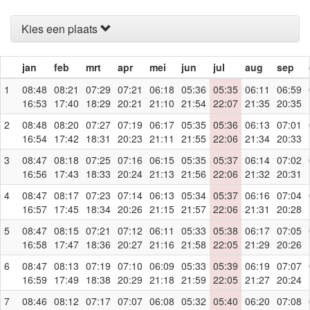
Kies een plaats
jan
feb
mrt
apr
mei
jun
jul
aug
sep
1
08:48
08:21
07:29
07:21
06:18
05:36
05:35
06:11
06:59
16:53
17:40
18:29
20:21
21:10
21:54
22:07
21:35
20:35
2
08:48
08:20
07:27
07:19
06:17
05:35
05:36
06:13
07:01
16:54
17:42
18:31
20:23
21:11
21:55
22:06
21:34
20:33
3
08:47
08:18
07:25
07:16
06:15
05:35
05:37
06:14
07:02
16:56
17:43
18:33
20:24
21:13
21:56
22:06
21:32
20:31
4
08:47
08:17
07:23
07:14
06:13
05:34
05:37
06:16
07:04
16:57
17:45
18:34
20:26
21:15
21:57
22:06
21:31
20:28
5
08:47
08:15
07:21
07:12
06:11
05:33
05:38
06:17
07:05
16:58
17:47
18:36
20:27
21:16
21:58
22:05
21:29
20:26
6
08:47
08:13
07:19
07:10
06:09
05:33
05:39
06:19
07:07
16:59
17:49
18:38
20:29
21:18
21:59
22:05
21:27
20:24
7
08:46
08:12
07:17
07:07
06:08
05:32
05:40
06:20
07:08