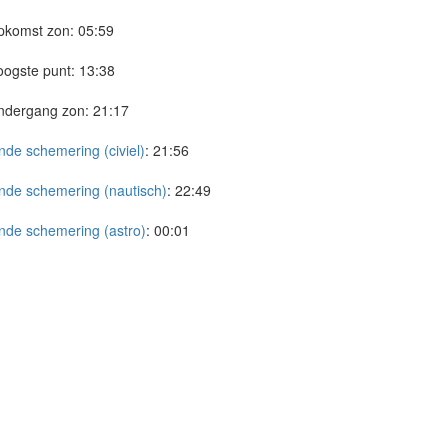
pkomst zon:
05:59
ogste punt:
13:38
ndergang zon:
21:17
nde schemering (civiel)
:
21:56
nde schemering (nautisch)
:
22:49
nde schemering (astro)
:
00:01