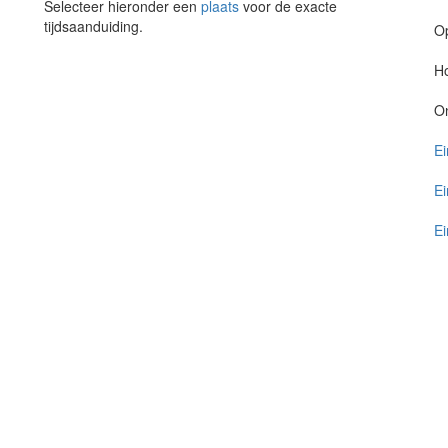
Selecteer hieronder een
plaats
voor de exacte
tijdsaanduiding.
O
Ho
O
Ei
Ei
Ei