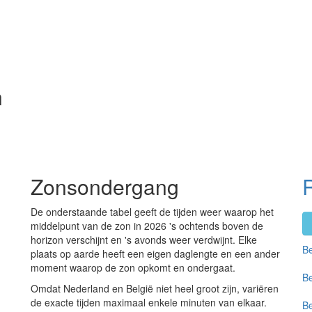
n
Zonsondergang
De onderstaande tabel geeft de tijden weer waarop het
middelpunt van de zon in 2026 's ochtends boven de
horizon verschijnt en 's avonds weer verdwijnt. Elke
Be
plaats op aarde heeft een eigen daglengte en een ander
moment waarop de zon opkomt en ondergaat.
Be
Omdat Nederland en België niet heel groot zijn, variëren
de exacte tijden maximaal enkele minuten van elkaar.
Be