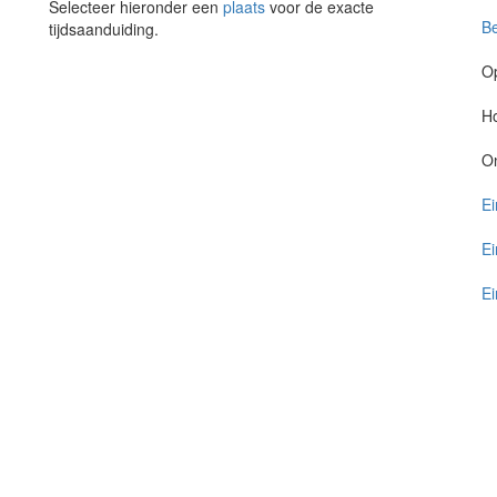
Selecteer hieronder een
plaats
voor de exacte
Be
tijdsaanduiding.
O
Ho
O
Ei
Ei
Ei