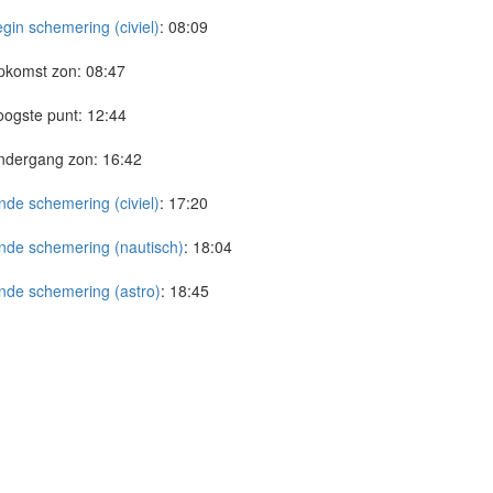
gin schemering (civiel)
:
08:09
pkomst zon:
08:47
ogste punt:
12:44
ndergang zon:
16:42
nde schemering (civiel)
:
17:20
nde schemering (nautisch)
:
18:04
nde schemering (astro)
:
18:45