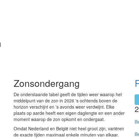
n
Zonsondergang
De onderstaande tabel geeft de tijden weer waarop het
middelpunt van de zon in 2026 's ochtends boven de
horizon verschijnt en 's avonds weer verdwijnt. Elke
plaats op aarde heeft een eigen daglengte en een ander
moment waarop de zon opkomt en ondergaat.
Be
Omdat Nederland en België niet heel groot zijn, variëren
Be
de exacte tijden maximaal enkele minuten van elkaar.