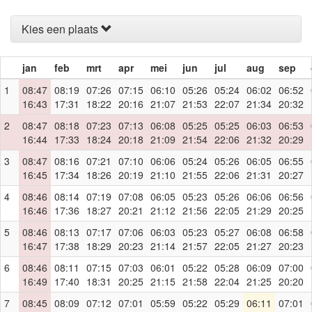
Kies een plaats
jan
feb
mrt
apr
mei
jun
jul
aug
sep
1
08:47
08:19
07:26
07:15
06:10
05:26
05:24
06:02
06:52
16:43
17:31
18:22
20:16
21:07
21:53
22:07
21:34
20:32
2
08:47
08:18
07:23
07:13
06:08
05:25
05:25
06:03
06:53
16:44
17:33
18:24
20:18
21:09
21:54
22:06
21:32
20:29
3
08:47
08:16
07:21
07:10
06:06
05:24
05:26
06:05
06:55
16:45
17:34
18:26
20:19
21:10
21:55
22:06
21:31
20:27
4
08:46
08:14
07:19
07:08
06:05
05:23
05:26
06:06
06:56
16:46
17:36
18:27
20:21
21:12
21:56
22:05
21:29
20:25
5
08:46
08:13
07:17
07:06
06:03
05:23
05:27
06:08
06:58
16:47
17:38
18:29
20:23
21:14
21:57
22:05
21:27
20:23
6
08:46
08:11
07:15
07:03
06:01
05:22
05:28
06:09
07:00
16:49
17:40
18:31
20:25
21:15
21:58
22:04
21:25
20:20
7
08:45
08:09
07:12
07:01
05:59
05:22
05:29
06:11
07:01