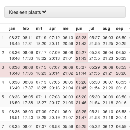
Kies een plaats
jan
feb
mrt
apr
mei
jun
jul
aug
sep
1
08:37
08:11
07:19
07:12
06:10
05:28
05:27
06:03
06:50
16:45
17:31
18:20
20:11
20:59
21:42
21:55
21:25
20:25
2
08:36
08:09
07:17
07:09
06:08
05:27
05:28
06:04
06:52
16:46
17:33
18:22
20:13
21:01
21:43
21:55
21:23
20:23
3
08:36
08:08
07:15
07:07
06:06
05:27
05:29
06:06
06:53
16:48
17:35
18:23
20:14
21:02
21:44
21:55
21:21
20:20
4
08:36
08:06
07:13
07:05
06:05
05:26
05:30
06:07
06:55
16:49
17:37
18:25
20:16
21:04
21:45
21:54
21:20
20:18
5
08:36
08:05
07:11
07:03
06:03
05:26
05:30
06:09
06:56
16:50
17:38
18:27
20:17
21:06
21:46
21:54
21:18
20:16
6
08:36
08:03
07:09
07:01
06:01
05:25
05:31
06:10
06:58
16:51
17:40
18:29
20:19
21:07
21:47
21:53
21:16
20:14
7
08:35
08:01
07:07
06:58
05:59
05:25
05:32
06:12
06:59