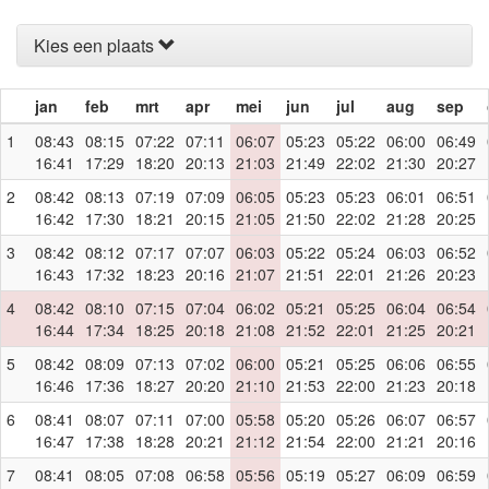
Kies een plaats
jan
feb
mrt
apr
mei
jun
jul
aug
sep
1
08:43
08:15
07:22
07:11
06:07
05:23
05:22
06:00
06:49
16:41
17:29
18:20
20:13
21:03
21:49
22:02
21:30
20:27
2
08:42
08:13
07:19
07:09
06:05
05:23
05:23
06:01
06:51
16:42
17:30
18:21
20:15
21:05
21:50
22:02
21:28
20:25
3
08:42
08:12
07:17
07:07
06:03
05:22
05:24
06:03
06:52
16:43
17:32
18:23
20:16
21:07
21:51
22:01
21:26
20:23
4
08:42
08:10
07:15
07:04
06:02
05:21
05:25
06:04
06:54
16:44
17:34
18:25
20:18
21:08
21:52
22:01
21:25
20:21
5
08:42
08:09
07:13
07:02
06:00
05:21
05:25
06:06
06:55
16:46
17:36
18:27
20:20
21:10
21:53
22:00
21:23
20:18
6
08:41
08:07
07:11
07:00
05:58
05:20
05:26
06:07
06:57
16:47
17:38
18:28
20:21
21:12
21:54
22:00
21:21
20:16
7
08:41
08:05
07:08
06:58
05:56
05:19
05:27
06:09
06:59