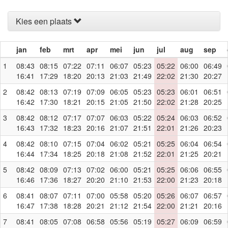
Kies een plaats
jan
feb
mrt
apr
mei
jun
jul
aug
sep
1
08:43
08:15
07:22
07:11
06:07
05:23
05:22
06:00
06:49
16:41
17:29
18:20
20:13
21:03
21:49
22:02
21:30
20:27
2
08:42
08:13
07:19
07:09
06:05
05:23
05:23
06:01
06:51
16:42
17:30
18:21
20:15
21:05
21:50
22:02
21:28
20:25
3
08:42
08:12
07:17
07:07
06:03
05:22
05:24
06:03
06:52
16:43
17:32
18:23
20:16
21:07
21:51
22:01
21:26
20:23
4
08:42
08:10
07:15
07:04
06:02
05:21
05:25
06:04
06:54
16:44
17:34
18:25
20:18
21:08
21:52
22:01
21:25
20:21
5
08:42
08:09
07:13
07:02
06:00
05:21
05:25
06:06
06:55
16:46
17:36
18:27
20:20
21:10
21:53
22:00
21:23
20:18
6
08:41
08:07
07:11
07:00
05:58
05:20
05:26
06:07
06:57
16:47
17:38
18:28
20:21
21:12
21:54
22:00
21:21
20:16
7
08:41
08:05
07:08
06:58
05:56
05:19
05:27
06:09
06:59