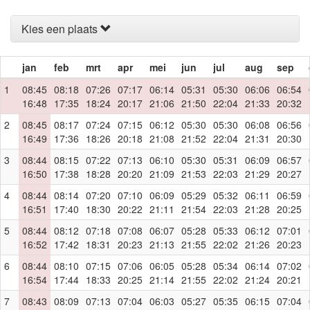
Kies een plaats
jan
feb
mrt
apr
mei
jun
jul
aug
sep
1
08:45
08:18
07:26
07:17
06:14
05:31
05:30
06:06
06:54
16:48
17:35
18:24
20:17
21:06
21:50
22:04
21:33
20:32
2
08:45
08:17
07:24
07:15
06:12
05:30
05:30
06:08
06:56
16:49
17:36
18:26
20:18
21:08
21:52
22:04
21:31
20:30
3
08:44
08:15
07:22
07:13
06:10
05:30
05:31
06:09
06:57
16:50
17:38
18:28
20:20
21:09
21:53
22:03
21:29
20:27
4
08:44
08:14
07:20
07:10
06:09
05:29
05:32
06:11
06:59
16:51
17:40
18:30
20:22
21:11
21:54
22:03
21:28
20:25
5
08:44
08:12
07:18
07:08
06:07
05:28
05:33
06:12
07:01
16:52
17:42
18:31
20:23
21:13
21:55
22:02
21:26
20:23
6
08:44
08:10
07:15
07:06
06:05
05:28
05:34
06:14
07:02
16:54
17:44
18:33
20:25
21:14
21:55
22:02
21:24
20:21
7
08:43
08:09
07:13
07:04
06:03
05:27
05:35
06:15
07:04