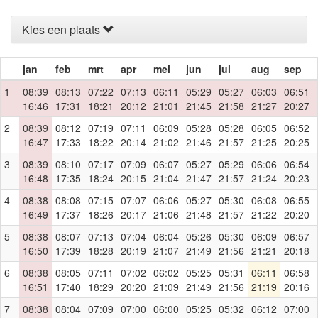
Kies een plaats
jan
feb
mrt
apr
mei
jun
jul
aug
sep
1
08:39
08:13
07:22
07:13
06:11
05:29
05:27
06:03
06:51
16:46
17:31
18:21
20:12
21:01
21:45
21:58
21:27
20:27
2
08:39
08:12
07:19
07:11
06:09
05:28
05:28
06:05
06:52
16:47
17:33
18:22
20:14
21:02
21:46
21:57
21:25
20:25
3
08:39
08:10
07:17
07:09
06:07
05:27
05:29
06:06
06:54
16:48
17:35
18:24
20:15
21:04
21:47
21:57
21:24
20:23
4
08:38
08:08
07:15
07:07
06:06
05:27
05:30
06:08
06:55
16:49
17:37
18:26
20:17
21:06
21:48
21:57
21:22
20:20
5
08:38
08:07
07:13
07:04
06:04
05:26
05:30
06:09
06:57
16:50
17:39
18:28
20:19
21:07
21:49
21:56
21:21
20:18
6
08:38
08:05
07:11
07:02
06:02
05:25
05:31
06:11
06:58
16:51
17:40
18:29
20:20
21:09
21:49
21:56
21:19
20:16
7
08:38
08:04
07:09
07:00
06:00
05:25
05:32
06:12
07:00