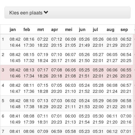
Kies een plaats
jan
feb
mrt
apr
mei
jun
jul
aug
sep
1
08:42
08:16
07:22
07:12
06:09
05:26
05:26
06:03
06:52
16:44
17:30
18:22
20:15
21:05
21:49
22:01
21:29
20:27
2
08:42
08:15
07:19
07:10
06:07
05:26
05:27
06:05
06:54
16:45
17:32
18:24
20:17
21:06
21:50
22:01
21:27
20:25
3
08:42
08:13
07:17
07:08
06:05
05:25
05:28
06:06
06:55
16:46
17:34
18:26
20:18
21:08
21:51
22:01
21:26
20:23
4
08:42
08:11
07:15
07:05
06:03
05:24
05:28
06:08
06:57
16:47
17:36
18:28
20:20
21:10
21:52
22:00
21:24
20:21
5
08:42
08:10
07:13
07:03
06:02
05:24
05:29
06:09
06:58
16:48
17:38
18:29
20:22
21:11
21:53
22:00
21:22
20:18
6
08:41
08:08
07:11
07:01
06:00
05:23
05:30
06:11
07:00
16:49
17:39
18:31
20:23
21:13
21:54
21:59
21:20
20:16
7
08:41
08:06
07:09
06:59
05:58
05:23
05:31
06:12
07:01