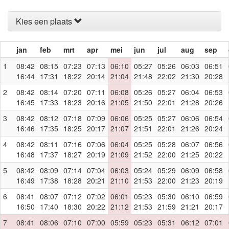
Kies een plaats
jan
feb
mrt
apr
mei
jun
jul
aug
sep
1
08:42
08:15
07:23
07:13
06:10
05:27
05:26
06:03
06:51
16:44
17:31
18:22
20:14
21:04
21:48
22:02
21:30
20:28
2
08:42
08:14
07:20
07:11
06:08
05:26
05:27
06:04
06:53
16:45
17:33
18:23
20:16
21:05
21:50
22:01
21:28
20:26
3
08:42
08:12
07:18
07:09
06:06
05:25
05:27
06:06
06:54
16:46
17:35
18:25
20:17
21:07
21:51
22:01
21:26
20:24
4
08:42
08:11
07:16
07:06
06:04
05:25
05:28
06:07
06:56
16:48
17:37
18:27
20:19
21:09
21:52
22:00
21:25
20:22
5
08:42
08:09
07:14
07:04
06:03
05:24
05:29
06:09
06:58
16:49
17:38
18:28
20:21
21:10
21:53
22:00
21:23
20:19
6
08:41
08:07
07:12
07:02
06:01
05:23
05:30
06:10
06:59
16:50
17:40
18:30
20:22
21:12
21:53
21:59
21:21
20:17
7
08:41
08:06
07:10
07:00
05:59
05:23
05:31
06:12
07:01