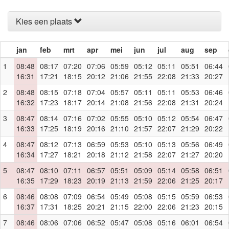
Kies een plaats
jan
feb
mrt
apr
mei
jun
jul
aug
sep
1
08:48
08:17
07:20
07:06
05:59
05:12
05:11
05:51
06:44
16:31
17:21
18:15
20:12
21:06
21:55
22:08
21:33
20:27
2
08:48
08:15
07:18
07:04
05:57
05:11
05:11
05:53
06:46
16:32
17:23
18:17
20:14
21:08
21:56
22:08
21:31
20:24
3
08:47
08:14
07:16
07:02
05:55
05:10
05:12
05:54
06:47
16:33
17:25
18:19
20:16
21:10
21:57
22:07
21:29
20:22
4
08:47
08:12
07:13
06:59
05:53
05:10
05:13
05:56
06:49
16:34
17:27
18:21
20:18
21:12
21:58
22:07
21:27
20:20
5
08:47
08:10
07:11
06:57
05:51
05:09
05:14
05:58
06:51
16:35
17:29
18:23
20:19
21:13
21:59
22:06
21:25
20:17
6
08:46
08:08
07:09
06:54
05:49
05:08
05:15
05:59
06:53
16:37
17:31
18:25
20:21
21:15
22:00
22:06
21:23
20:15
7
08:46
08:06
07:06
06:52
05:47
05:08
05:16
06:01
06:54