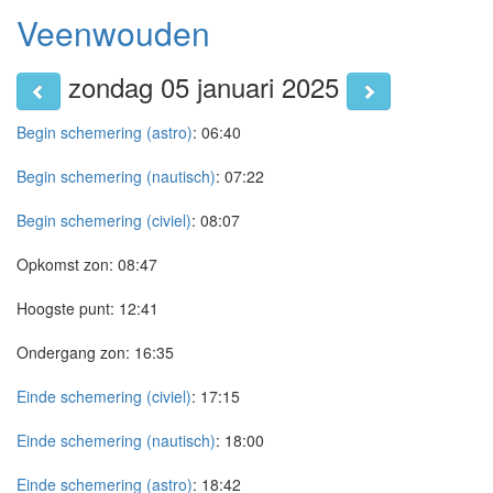
Veenwouden
zondag 05 januari 2025
Begin schemering (astro)
:
06:40
Begin schemering (nautisch)
:
07:22
Begin schemering (civiel)
:
08:07
Opkomst zon:
08:47
Hoogste punt:
12:41
Ondergang zon:
16:35
Einde schemering (civiel)
:
17:15
Einde schemering (nautisch)
:
18:00
Einde schemering (astro)
:
18:42