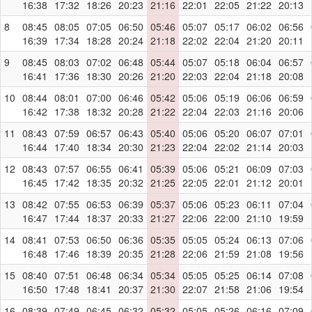
16:38
17:32
18:26
20:23
21:16
22:01
22:05
21:22
20:13
8
08:45
08:05
07:05
06:50
05:46
05:07
05:17
06:02
06:56
16:39
17:34
18:28
20:24
21:18
22:02
22:04
21:20
20:11
9
08:45
08:03
07:02
06:48
05:44
05:07
05:18
06:04
06:57
16:41
17:36
18:30
20:26
21:20
22:03
22:04
21:18
20:08
10
08:44
08:01
07:00
06:46
05:42
05:06
05:19
06:06
06:59
16:42
17:38
18:32
20:28
21:22
22:04
22:03
21:16
20:06
11
08:43
07:59
06:57
06:43
05:40
05:06
05:20
06:07
07:01
16:44
17:40
18:34
20:30
21:23
22:04
22:02
21:14
20:03
12
08:43
07:57
06:55
06:41
05:39
05:06
05:21
06:09
07:03
16:45
17:42
18:35
20:32
21:25
22:05
22:01
21:12
20:01
13
08:42
07:55
06:53
06:39
05:37
05:06
05:23
06:11
07:04
16:47
17:44
18:37
20:33
21:27
22:06
22:00
21:10
19:59
14
08:41
07:53
06:50
06:36
05:35
05:05
05:24
06:13
07:06
16:48
17:46
18:39
20:35
21:28
22:06
21:59
21:08
19:56
15
08:40
07:51
06:48
06:34
05:34
05:05
05:25
06:14
07:08
16:50
17:48
18:41
20:37
21:30
22:07
21:58
21:06
19:54
16
08:39
07:49
06:45
06:32
05:32
05:05
05:26
06:16
07:09