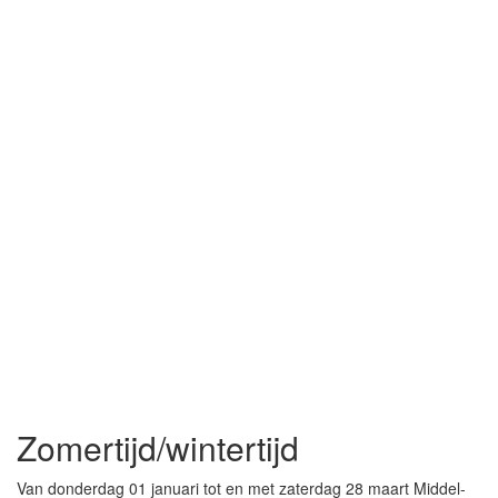
Zomertijd/wintertijd
Van donderdag 01 januari tot en met zaterdag 28 maart Middel-