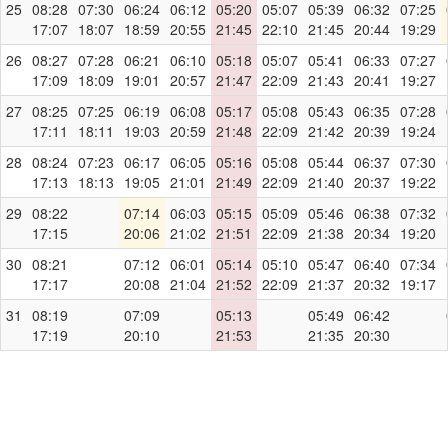
25
08:28
07:30
06:24
06:12
05:20
05:07
05:39
06:32
07:25
17:07
18:07
18:59
20:55
21:45
22:10
21:45
20:44
19:29
26
08:27
07:28
06:21
06:10
05:18
05:07
05:41
06:33
07:27
17:09
18:09
19:01
20:57
21:47
22:09
21:43
20:41
19:27
27
08:25
07:25
06:19
06:08
05:17
05:08
05:43
06:35
07:28
17:11
18:11
19:03
20:59
21:48
22:09
21:42
20:39
19:24
28
08:24
07:23
06:17
06:05
05:16
05:08
05:44
06:37
07:30
17:13
18:13
19:05
21:01
21:49
22:09
21:40
20:37
19:22
29
08:22
07:14
06:03
05:15
05:09
05:46
06:38
07:32
17:15
20:06
21:02
21:51
22:09
21:38
20:34
19:20
30
08:21
07:12
06:01
05:14
05:10
05:47
06:40
07:34
17:17
20:08
21:04
21:52
22:09
21:37
20:32
19:17
31
08:19
07:09
05:13
05:49
06:42
17:19
20:10
21:53
21:35
20:30