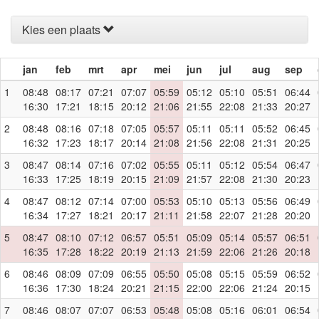
Kies een plaats
jan
feb
mrt
apr
mei
jun
jul
aug
sep
1
08:48
08:17
07:21
07:07
05:59
05:12
05:10
05:51
06:44
16:30
17:21
18:15
20:12
21:06
21:55
22:08
21:33
20:27
2
08:48
08:16
07:18
07:05
05:57
05:11
05:11
05:52
06:45
16:32
17:23
18:17
20:14
21:08
21:56
22:08
21:31
20:25
3
08:47
08:14
07:16
07:02
05:55
05:11
05:12
05:54
06:47
16:33
17:25
18:19
20:15
21:09
21:57
22:08
21:30
20:23
4
08:47
08:12
07:14
07:00
05:53
05:10
05:13
05:56
06:49
16:34
17:27
18:21
20:17
21:11
21:58
22:07
21:28
20:20
5
08:47
08:10
07:12
06:57
05:51
05:09
05:14
05:57
06:51
16:35
17:28
18:22
20:19
21:13
21:59
22:06
21:26
20:18
6
08:46
08:09
07:09
06:55
05:50
05:08
05:15
05:59
06:52
16:36
17:30
18:24
20:21
21:15
22:00
22:06
21:24
20:15
7
08:46
08:07
07:07
06:53
05:48
05:08
05:16
06:01
06:54