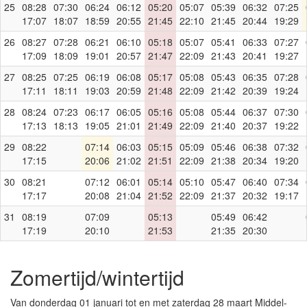
25
08:28
07:30
06:24
06:12
05:20
05:07
05:39
06:32
07:25
17:07
18:07
18:59
20:55
21:45
22:10
21:45
20:44
19:29
26
08:27
07:28
06:21
06:10
05:18
05:07
05:41
06:33
07:27
17:09
18:09
19:01
20:57
21:47
22:09
21:43
20:41
19:27
27
08:25
07:25
06:19
06:08
05:17
05:08
05:43
06:35
07:28
17:11
18:11
19:03
20:59
21:48
22:09
21:42
20:39
19:24
28
08:24
07:23
06:17
06:05
05:16
05:08
05:44
06:37
07:30
17:13
18:13
19:05
21:01
21:49
22:09
21:40
20:37
19:22
29
08:22
07:14
06:03
05:15
05:09
05:46
06:38
07:32
17:15
20:06
21:02
21:51
22:09
21:38
20:34
19:20
30
08:21
07:12
06:01
05:14
05:10
05:47
06:40
07:34
17:17
20:08
21:04
21:52
22:09
21:37
20:32
19:17
31
08:19
07:09
05:13
05:49
06:42
17:19
20:10
21:53
21:35
20:30
Zomertijd/wintertijd
Van donderdag 01 januari tot en met zaterdag 28 maart Middel-