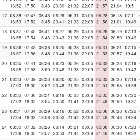
16:52
17:50
18:43
20:39
21:32
22:07
21:57
21:04
19:51
17
08:38
07:47
06:43
06:29
05:31
05:05
05:28
06:18
07:11
16:53
17:52
18:45
20:41
21:33
22:08
21:56
21:01
19:49
18
08:37
07:45
06:41
06:27
05:29
05:05
05:29
06:19
07:13
16:55
17:54
18:46
20:43
21:35
22:08
21:54
20:59
19:46
19
08:36
07:43
06:38
06:25
05:28
05:05
05:31
06:21
07:15
16:57
17:56
18:48
20:44
21:36
22:09
21:53
20:57
19:44
20
08:35
07:41
06:36
06:23
05:26
05:05
05:32
06:23
07:16
16:58
17:58
18:50
20:46
21:38
22:09
21:52
20:55
19:42
21
08:33
07:39
06:33
06:20
05:25
05:06
05:33
06:25
07:18
17:00
18:00
18:52
20:48
21:39
22:09
21:51
20:53
19:39
22
08:32
07:36
06:31
06:18
05:23
05:06
05:35
06:26
07:20
17:02
18:02
18:54
20:50
21:41
22:09
21:49
20:50
19:37
23
08:31
07:34
06:29
06:16
05:22
05:06
05:36
06:28
07:22
17:04
18:03
18:56
20:52
21:42
22:09
21:48
20:48
19:34
24
08:30
07:32
06:26
06:14
05:21
05:06
05:38
06:30
07:23
17:06
18:05
18:57
20:53
21:44
22:09
21:46
20:46
19:32