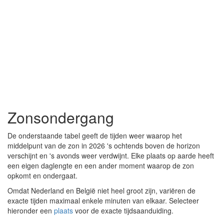
Zonsondergang
De onderstaande tabel geeft de tijden weer waarop het
middelpunt van de zon in 2026 's ochtends boven de horizon
verschijnt en 's avonds weer verdwijnt. Elke plaats op aarde heeft
een eigen daglengte en een ander moment waarop de zon
opkomt en ondergaat.
Omdat Nederland en België niet heel groot zijn, variëren de
exacte tijden maximaal enkele minuten van elkaar. Selecteer
hieronder een
plaats
voor de exacte tijdsaanduiding.