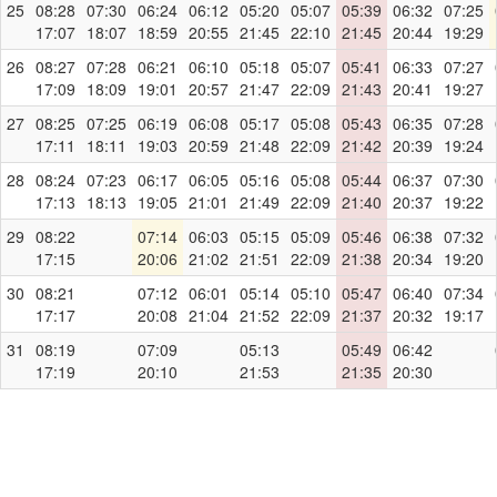
25
08:28
07:30
06:24
06:12
05:20
05:07
05:39
06:32
07:25
17:07
18:07
18:59
20:55
21:45
22:10
21:45
20:44
19:29
26
08:27
07:28
06:21
06:10
05:18
05:07
05:41
06:33
07:27
17:09
18:09
19:01
20:57
21:47
22:09
21:43
20:41
19:27
27
08:25
07:25
06:19
06:08
05:17
05:08
05:43
06:35
07:28
17:11
18:11
19:03
20:59
21:48
22:09
21:42
20:39
19:24
28
08:24
07:23
06:17
06:05
05:16
05:08
05:44
06:37
07:30
17:13
18:13
19:05
21:01
21:49
22:09
21:40
20:37
19:22
29
08:22
07:14
06:03
05:15
05:09
05:46
06:38
07:32
17:15
20:06
21:02
21:51
22:09
21:38
20:34
19:20
30
08:21
07:12
06:01
05:14
05:10
05:47
06:40
07:34
17:17
20:08
21:04
21:52
22:09
21:37
20:32
19:17
31
08:19
07:09
05:13
05:49
06:42
17:19
20:10
21:53
21:35
20:30