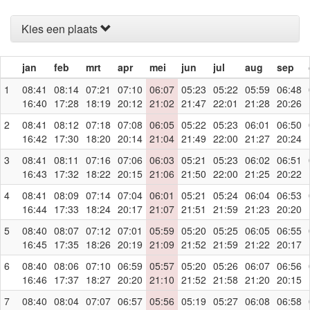
Kies een plaats
jan
feb
mrt
apr
mei
jun
jul
aug
sep
1
08:41
08:14
07:21
07:10
06:07
05:23
05:22
05:59
06:48
16:40
17:28
18:19
20:12
21:02
21:47
22:01
21:28
20:26
2
08:41
08:12
07:18
07:08
06:05
05:22
05:23
06:01
06:50
16:42
17:30
18:20
20:14
21:04
21:49
22:00
21:27
20:24
3
08:41
08:11
07:16
07:06
06:03
05:21
05:23
06:02
06:51
16:43
17:32
18:22
20:15
21:06
21:50
22:00
21:25
20:22
4
08:41
08:09
07:14
07:04
06:01
05:21
05:24
06:04
06:53
16:44
17:33
18:24
20:17
21:07
21:51
21:59
21:23
20:20
5
08:40
08:07
07:12
07:01
05:59
05:20
05:25
06:05
06:55
16:45
17:35
18:26
20:19
21:09
21:52
21:59
21:22
20:17
6
08:40
08:06
07:10
06:59
05:57
05:20
05:26
06:07
06:56
16:46
17:37
18:27
20:20
21:10
21:52
21:58
21:20
20:15
7
08:40
08:04
07:07
06:57
05:56
05:19
05:27
06:08
06:58