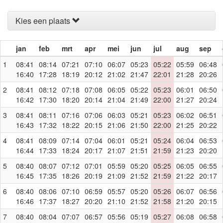
Kies een plaats
jan
feb
mrt
apr
mei
jun
jul
aug
sep
1
08:41
08:14
07:21
07:10
06:07
05:23
05:22
05:59
06:48
16:40
17:28
18:19
20:12
21:02
21:47
22:01
21:28
20:26
2
08:41
08:12
07:18
07:08
06:05
05:22
05:23
06:01
06:50
16:42
17:30
18:20
20:14
21:04
21:49
22:00
21:27
20:24
3
08:41
08:11
07:16
07:06
06:03
05:21
05:23
06:02
06:51
16:43
17:32
18:22
20:15
21:06
21:50
22:00
21:25
20:22
4
08:41
08:09
07:14
07:04
06:01
05:21
05:24
06:04
06:53
16:44
17:33
18:24
20:17
21:07
21:51
21:59
21:23
20:20
5
08:40
08:07
07:12
07:01
05:59
05:20
05:25
06:05
06:55
16:45
17:35
18:26
20:19
21:09
21:52
21:59
21:22
20:17
6
08:40
08:06
07:10
06:59
05:57
05:20
05:26
06:07
06:56
16:46
17:37
18:27
20:20
21:10
21:52
21:58
21:20
20:15
7
08:40
08:04
07:07
06:57
05:56
05:19
05:27
06:08
06:58