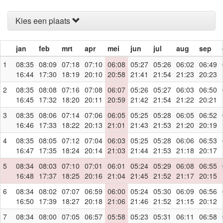
Kies een plaats
jan
feb
mrt
apr
mei
jun
jul
aug
sep
1
08:35
08:09
07:18
07:10
06:08
05:27
05:26
06:02
06:49
16:44
17:30
18:19
20:10
20:58
21:41
21:54
21:23
20:23
2
08:35
08:08
07:16
07:08
06:07
05:26
05:27
06:03
06:50
16:45
17:32
18:20
20:11
20:59
21:42
21:54
21:22
20:21
3
08:35
08:06
07:14
07:06
06:05
05:25
05:28
06:05
06:52
16:46
17:33
18:22
20:13
21:01
21:43
21:53
21:20
20:19
4
08:35
08:05
07:12
07:04
06:03
05:25
05:28
06:06
06:53
16:47
17:35
18:24
20:14
21:03
21:44
21:53
21:18
20:17
5
08:34
08:03
07:10
07:01
06:01
05:24
05:29
06:08
06:55
16:48
17:37
18:25
20:16
21:04
21:45
21:52
21:17
20:15
6
08:34
08:02
07:07
06:59
06:00
05:24
05:30
06:09
06:56
16:50
17:39
18:27
20:18
21:06
21:46
21:52
21:15
20:12
7
08:34
08:00
07:05
06:57
05:58
05:23
05:31
06:11
06:58