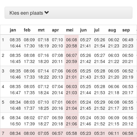
Kies een plaats
jan
feb
mrt
apr
mei
jun
jul
aug
sep
1
08:35
08:09
07:18
07:10
06:08
05:27
05:26
06:02
06:49
16:44
17:30
18:19
20:10
20:58
21:41
21:54
21:23
20:23
2
08:35
08:08
07:16
07:08
06:07
05:26
05:27
06:03
06:50
16:45
17:32
18:20
20:11
20:59
21:42
21:54
21:22
20:21
3
08:35
08:06
07:14
07:06
06:05
05:25
05:28
06:05
06:52
16:46
17:33
18:22
20:13
21:01
21:43
21:53
21:20
20:19
4
08:35
08:05
07:12
07:04
06:03
05:25
05:28
06:06
06:53
16:47
17:35
18:24
20:14
21:03
21:44
21:53
21:18
20:17
5
08:34
08:03
07:10
07:01
06:01
05:24
05:29
06:08
06:55
16:48
17:37
18:25
20:16
21:04
21:45
21:52
21:17
20:15
6
08:34
08:02
07:07
06:59
06:00
05:24
05:30
06:09
06:56
16:50
17:39
18:27
20:18
21:06
21:46
21:52
21:15
20:12
7
08:34
08:00
07:05
06:57
05:58
05:23
05:31
06:11
06:58