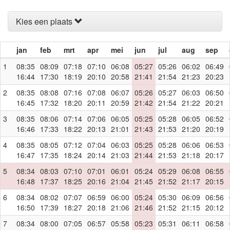
Kies een plaats
jan
feb
mrt
apr
mei
jun
jul
aug
sep
1
08:35
08:09
07:18
07:10
06:08
05:27
05:26
06:02
06:49
16:44
17:30
18:19
20:10
20:58
21:41
21:54
21:23
20:23
2
08:35
08:08
07:16
07:08
06:07
05:26
05:27
06:03
06:50
16:45
17:32
18:20
20:11
20:59
21:42
21:54
21:22
20:21
3
08:35
08:06
07:14
07:06
06:05
05:25
05:28
06:05
06:52
16:46
17:33
18:22
20:13
21:01
21:43
21:53
21:20
20:19
4
08:35
08:05
07:12
07:04
06:03
05:25
05:28
06:06
06:53
16:47
17:35
18:24
20:14
21:03
21:44
21:53
21:18
20:17
5
08:34
08:03
07:10
07:01
06:01
05:24
05:29
06:08
06:55
16:48
17:37
18:25
20:16
21:04
21:45
21:52
21:17
20:15
6
08:34
08:02
07:07
06:59
06:00
05:24
05:30
06:09
06:56
16:50
17:39
18:27
20:18
21:06
21:46
21:52
21:15
20:12
7
08:34
08:00
07:05
06:57
05:58
05:23
05:31
06:11
06:58