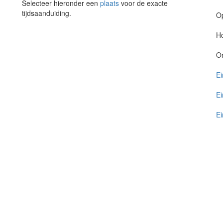
Selecteer hieronder een
plaats
voor de exacte
tijdsaanduiding.
O
Ho
O
Ei
Ei
Ei