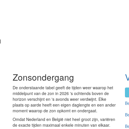
n
Zonsondergang
V
De onderstaande tabel geeft de tijden weer waarop het
middelpunt van de zon in 2026 's ochtends boven de
horizon verschijnt en 's avonds weer verdwijnt. Elke
Be
plaats op aarde heeft een eigen daglengte en een ander
moment waarop de zon opkomt en ondergaat.
Be
Omdat Nederland en België niet heel groot zijn, variëren
de exacte tijden maximaal enkele minuten van elkaar.
Be