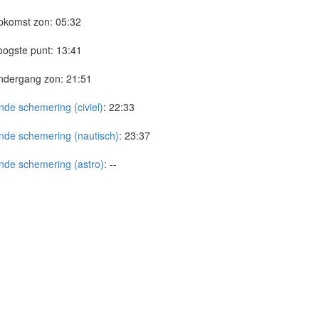
pkomst zon:
05:32
ogste punt:
13:41
ndergang zon:
21:51
nde schemering (civiel)
:
22:33
nde schemering (nautisch)
:
23:37
nde schemering (astro)
:
--