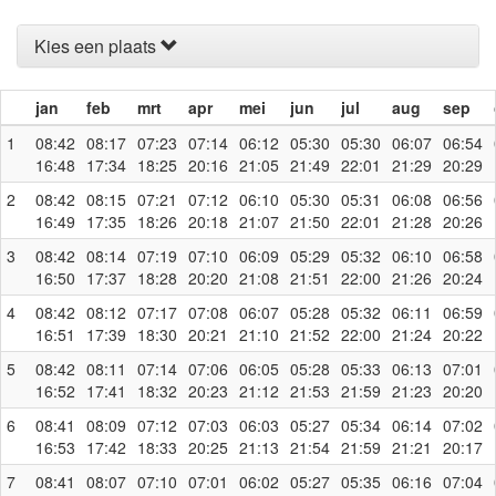
Kies een plaats
jan
feb
mrt
apr
mei
jun
jul
aug
sep
1
08:42
08:17
07:23
07:14
06:12
05:30
05:30
06:07
06:54
16:48
17:34
18:25
20:16
21:05
21:49
22:01
21:29
20:29
2
08:42
08:15
07:21
07:12
06:10
05:30
05:31
06:08
06:56
16:49
17:35
18:26
20:18
21:07
21:50
22:01
21:28
20:26
3
08:42
08:14
07:19
07:10
06:09
05:29
05:32
06:10
06:58
16:50
17:37
18:28
20:20
21:08
21:51
22:00
21:26
20:24
4
08:42
08:12
07:17
07:08
06:07
05:28
05:32
06:11
06:59
16:51
17:39
18:30
20:21
21:10
21:52
22:00
21:24
20:22
5
08:42
08:11
07:14
07:06
06:05
05:28
05:33
06:13
07:01
16:52
17:41
18:32
20:23
21:12
21:53
21:59
21:23
20:20
6
08:41
08:09
07:12
07:03
06:03
05:27
05:34
06:14
07:02
16:53
17:42
18:33
20:25
21:13
21:54
21:59
21:21
20:17
7
08:41
08:07
07:10
07:01
06:02
05:27
05:35
06:16
07:04